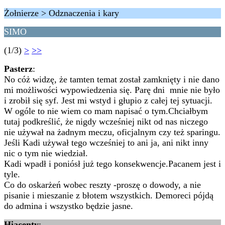
Żołnierze > Odznaczenia i kary
SIMO
(1/3)
>
>>
Pasterz
:
No cóż widzę, że tamten temat został zamknięty i nie dano
mi możliwości wypowiedzenia się. Parę dni mnie nie było
i zrobił się syf. Jest mi wstyd i głupio z całej tej sytuacji.
W ogóle to nie wiem co mam napisać o tym.Chciałbym
tutaj podkreślić, że nigdy wcześniej nikt od nas niczego
nie używał na żadnym meczu, oficjalnym czy też sparingu.
Jeśli Kadi używał tego wcześniej to ani ja, ani nikt inny
nic o tym nie wiedział.
Kadi wpadł i poniósł już tego konsekwencje.Pacanem jest i
tyle.
Co do oskarżeń wobec reszty -proszę o dowody, a nie
pisanie i mieszanie z błotem wszystkich. Demoreci pójdą
do admina i wszystko będzie jasne.
Hiacenty
: