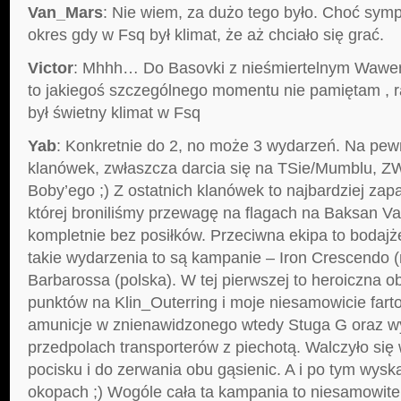
Van_Mars
: Nie wiem, za dużo tego było. Choć sy
okres gdy w Fsq był klimat, że aż chciało się grać.
Victor
: Mhhh… Do Basovki z nieśmiertelnym Wawer
to jakiegoś szczególnego momentu nie pamiętam , ra
był świetny klimat w Fsq
Yab
: Konkretnie do 2, no może 3 wydarzeń. Na pew
klanówek, zwłaszcza darcia się na TSie/Mumblu, 
Boby’ego ;) Z ostatnich klanówek to najbardziej zap
której broniliśmy przewagę na flagach na Baksan Va
kompletnie bez posiłków. Przeciwna ekipa to bodajże 
takie wydarzenia to są kampanie – Iron Crescendo (
Barbarossa (polska). W tej pierwszej to heroiczna o
punktów na Klin_Outerring i moje niesamowicie fart
amunicje w znienawidzonego wtedy Stuga G oraz w
przedpolach transporterów z piechotą. Walczyło się
pocisku i do zerwania obu gąsienic. A i po tym wyska
okopach ;) Wogóle cała ta kampania to niesamowite 