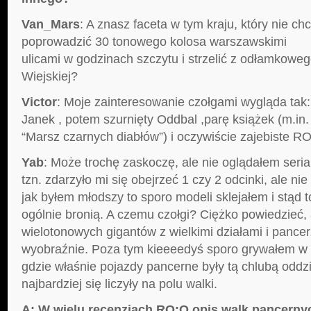
Van_Mars
: A znasz faceta w tym kraju, który nie chc
poprowadzić 30 tonowego kolosa warszawskimi
ulicami w godzinach szczytu i strzelić z odłamkowe
Wiejskiej?
Victor
: Moje zainteresowanie czołgami wygląda tak:
Janek , potem szurnięty Oddbal ,parę książek (m.in. ” 
“Marsz czarnych diabłów”) i oczywiście zajebiste R
Yab
: Może trochę zaskoczę, ale nie oglądałem serial
tzn. zdarzyło mi się obejrzeć 1 czy 2 odcinki, ale ni
jak byłem młodszy to sporo modeli sklejałem i stąd 
ogólnie bronią. A czemu czołgi? Ciężko powiedzieć,
wielotonowych gigantów z wielkimi działami i pance
wyobraźnie. Poza tym kieeeedyś sporo grywałem w 
gdzie właśnie pojazdy pancerne były tą chlubą oddzia
najbardziej się liczyły na polu walki.
A: W wielu recenzjach RO:O opis walk pancerny