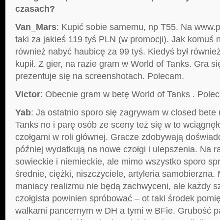
czasach?
Van_Mars
: Kupić sobie samemu, np T55. Na www.p
taki za jakieś 119 tyś PLN (w promocji). Jak komuś
również nabyć haubicę za 99 tyś. Kiedyś był również 
kupił. Z gier, na razie gram w World of Tanks. Gra się
prezentuje się na screenshotach. Polecam.
Victor
: Obecnie gram w betę World of Tanks . Pole
Yab
: Ja ostatnio sporo się zagrywam w closed bete 
Tanks no i parę osób ze sceny też się w to wciągnę
czołgami w roli głównej. Gracze zdobywają doświadcz
później wydatkują na nowe czołgi i ulepszenia. Na ra
sowieckie i niemieckie, ale mimo wszystko sporo sprz
średnie, ciężki, niszczyciele, artyleria samobierzna.
maniacy realizmu nie będą zachwyceni, ale każdy sz
czołgista powinien spróbować – ot taki środek pom
walkami pancernym w DH a tymi w BFie. Grubość p