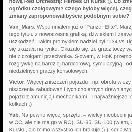
nową Red Orchestrę: Heroes Of Kursk ;). Co zmi
ogródku czołgowym? Czego byłoby więcej, czeg
zmiany zaproponowalibyście podobnym sobie?
Van_Mars
: Wspomniałem już o “Panzer Elite”. Marz
tego tytułu z nowoczesną grafiką, dźwiękiem i za
uszkodzeń. Takim promykiem nadziei był “T34 vs Tig
się ukazała na rynku. Okazało się, że gracz toczy w
nie z czołgami przeciwnika. Słowem, w HoK przem
rozgrywkę na bardziej hardcorową, symulacyjną i o
niedzielnych graczy konsolowych.
Victor
: Więcej zniszczeń pojazdu : np. obrotu wieży 
niszczenia zabudowań i tych cholernych drewnianyc
pojazd z amunicją i mechanikami . I najważniejsze:
kółkach ;)
Yab
: Na pewno więcej sprzętu, – wielcy nieobecni ja
w CC, ale nie ma go w RO), SU-85, SU-100 (wiem, ż
Kursku, ale mimo wszystko ich brakuje ;) ), seria Ma