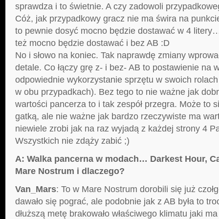
sprawdza i to świetnie. A czy zadowoli przypadkow
Cóż, jak przypadkowy gracz nie ma świra na punkci
to pewnie dosyć mocno będzie dostawać w 4 litery… 
też mocno będzie dostawać i bez AB :D
No i słowo na koniec. Tak naprawdę zmiany wprowa
detale. Co łączy grę z- i bez- AB to postawienie na 
odpowiednie wykorzystanie sprzętu w swoich rolach 
w obu przypadkach). Bez tego to nie ważne jak dobr
wartości pancerza to i tak zespół przegra. Może to 
gatką, ale nie ważne jak bardzo rzeczywiste ma wart
niewiele zrobi jak na raz wyjadą z każdej strony 4 P
Wszystkich nie zdąży zabić ;)
A: Walka pancerna w modach… Darkest Hour, Ca
Mare Nostrum i dlaczego?
Van_Mars
: To w Mare Nostrum dorobili się już czo
dawało się pograć, ale podobnie jak z AB była to tro
dłuższą metę brakowało właściwego klimatu jaki ma