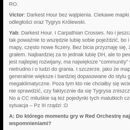
RO.
Victor
: Darkest Hour bez wątpienia. Ciekawe mapki
odległości oraz Tygrys Królewski.
Yab
: Darkest Hour. I Carpathian Crosses. No i jes
tak poważnie to wszędzie lubię sobie pojeździć, bo 
mapy, często nowe ficzery. Bez bicia przyznaję się,
grałem. Najbardziej za to jednak lubię DH, ale to pe
jest najlepiej rozwijany, ma największe “community” 
nietrudno i o ludzi do grania. I szczerze, jako że m
generalnie większe i bardziej dopasowane do stylu g
megaklimatyczne. Poza tym kto nie chciałby się wci
nie sprawdzić, czy faktycznie da się Tygrysa zniszczy
No a CC miluśkie są też pojedynki tych malutkich cz
sytuacja – Pz III rządzi :D
A: Do którego momentu gry w Red Orchestrę naj
wspomnieniami?