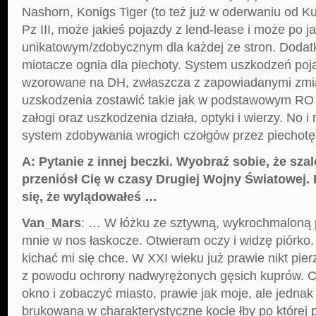
Nashorn, Konigs Tiger (to też już w oderwaniu od K
Pz III, może jakieś pojazdy z lend-lease i może po j
unikatowym/zdobycznym dla każdej ze stron. Dodatk
miotacze ognia dla piechoty. System uszkodzeń poj
wzorowane na DH, zwłaszcza z zapowiadanymi zmi
uzskodzenia zostawić takie jak w podstawowym RO 
załogi oraz uszkodzenia działa, optyki i wierzy. No i
system zdobywania wrogich czołgów przez piechotę
A: Pytanie z innej beczki. Wyobraź sobie, że sz
przeniósł Cię w czasy Drugiej Wojny Światowej. 
się, że wylądowałeś …
Van_Mars
: … W łóżku ze sztywną, wykrochmaloną p
mnie w nos łaskocze. Otwieram oczy i widzę piórko. 
kichać mi się chce. W XXI wieku już prawie nikt pie
z powodu ochrony nadwyrężonych gęsich kuprów. C
okno i zobaczyć miasto, prawie jak moje, ale jednak i
brukowana w charakterystyczne kocie łby po której 