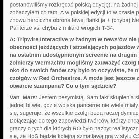
postanowiliśmy rozkręcać polską edycję), na żadnej 
zobaczyłem co tam. A w polskiej edycji to w czasie 
znowu heroiczna obrona lewej flanki ja + (chyba) Ne
Panterze vs. chyba z miliard wrogich T-34.
A: Tripwire Interactive w żadnym w news’ów nie 
obecności jeżdżących i strzelających pojazdów 
na ostatnim udostępnionym screenie na drugim 
żołnierzy Wermachtu mogliśmy zauważyć czołg P
oko do swoich fanów czy było to oczywiste, że 
czołgów w Red Orchestrze. A może jest jeszcze 
otwarcie szampana? Co o tym sądzicie?
Van_Mars
: Jestem pesymistą. Sam fakt skupienia 
jednej bitwie, gdzie wojska pancerne nie wiele miały
się, sugeruje, że wszelkie czołgi będą raczej dymią
Dołączając do tego zapowiedzi twórców. którzy ch
graczy o tych dla których RO było nazbyt realistyczn
się, że HoS będzie kolejną szmatławą grą w stylu C