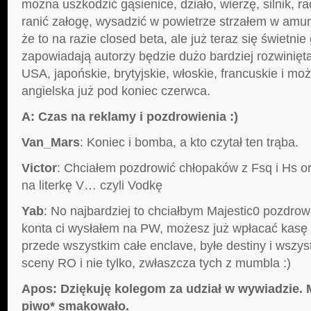
można uszkodzić gąsienice, działo, wierzę, silnik, ra
ranić załogę, wysadzić w powietrze strzałem w amun
że to na razie closed beta, ale już teraz się świetnie 
zapowiadają autorzy będzie dużo bardziej rozwinięta
USA, japońskie, brytyjskie, włoskie, francuskie i moż
angielska już pod koniec czerwca.
A: Czas na reklamy i pozdrowienia :)
Van_Mars
: Koniec i bomba, a kto czytał ten trąba.
Victor
: Chciałem pozdrowić chłopaków z Fsq i Hs o
na literkę V… czyli Vodkę
Yab
: No najbardziej to chciałbym Majestic0 pozdrow
konta ci wysłałem na PW, możesz już wpłacać kasę ;
przede wszystkim całe enclave, byłe destiny i wszy
sceny RO i nie tylko, zwłaszcza tych z mumbla :)
Apos: Dziękuję kolegom za udział w wywiadzie. 
piwo* smakowało.