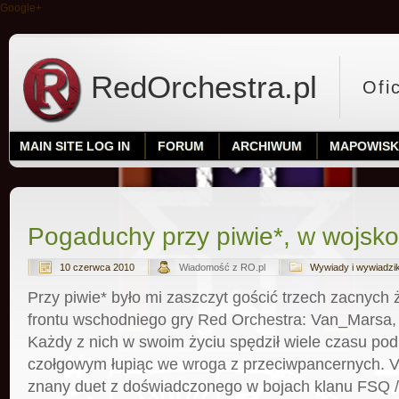
Google+
RedOrchestra.pl
Ofi
MAIN SITE LOG IN
FORUM
ARCHIWUM
MAPOWIS
Pogaduchy przy piwie*, w wojsko
10 czerwca 2010
Wiadomość z RO.pl
Wywiady i wywiadziki
Przy piwie* było mi zaszczyt gościć trzech zacnych 
frontu wschodniego gry Red Orchestra: Van_Marsa, 
Każdy z nich w swoim życiu spędził wiele czasu p
czołgowym łupiąc we wroga z przeciwpancernych. V
znany duet z doświadczonego w bojach klanu FSQ / 