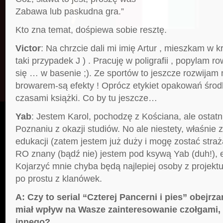
Zabawa lub paskudna gra.”
Kto zna temat, dośpiewa sobie resztę.
Victor
: Na chrzcie dali mi imię Artur , mieszkam w k
taki przypadek J ) . Pracuję w poligrafii , popylam 
się … w basenie ;). Ze sportów to jeszcze rozwijam
browarem-są efekty ! Oprócz etykiet opakowań środ
czasami książki. Co by tu jeszcze…
Yab
: Jestem Karol, pochodzę z Kościana, ale ostatn
Poznaniu z okazji studiów. No ale niestety, właśnie
edukacji (zatem jestem już duży i mogę zostać straż
RO znany (bądź nie) jestem pod ksywą Yab (duh!), 
Kojarzyć mnie chyba będą najlepiej osoby z projekt
po prostu z klanówek.
A: Czy to serial “Czterej Pancerni i pies” obejrz
miał wpływ na Wasze zainteresowanie czołgami, 
innego?