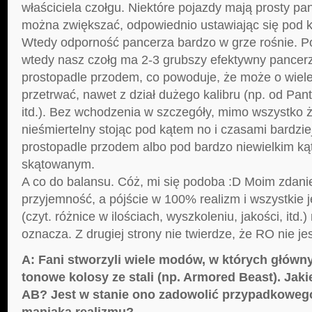
właściciela czołgu. Niektóre pojazdy mają prosty pan
można zwiększać, odpowiednio ustawiając się pod k
Wtedy odporność pancerza bardzo w grze rośnie. 
wtedy nasz czołg ma 2-3 grubszy efektywny pancerz 
prostopadle przodem, co powoduje, że może o wiele
przetrwać, nawet z dział dużego kalibru (np. od Pant
itd.). Bez wchodzenia w szczegóły, mimo wszystko ż
nieśmiertelny stojąc pod kątem no i czasami bardziej
prostopadle przodem albo pod bardzo niewielkim ką
skątowanym.
A co do balansu. Cóż, mi się podoba :D Moim zdan
przyjemność, a pójście w 100% realizm i wszystkie 
(czyt. różnice w ilościach, wyszkoleniu, jakości, itd.)
oznacza. Z drugiej strony nie twierdze, że RO nie j
A: Fani stworzyli wiele modów, w których główn
tonowe kolosy ze stali (np. Armored Beast). Jaki
AB? Jest w stanie ono zadowolić przypadkowego
maniaka realizmu?