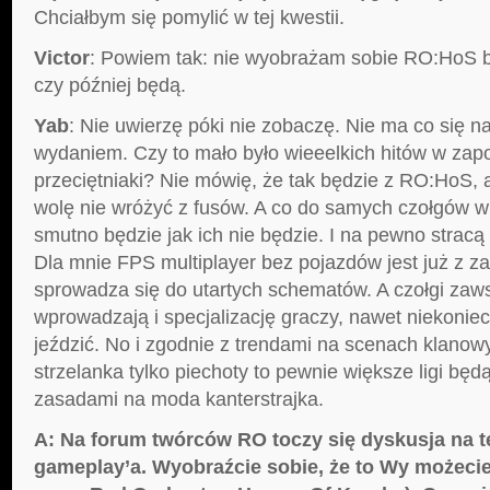
Chciałbym się pomylić w tej kwestii.
Victor
: Powiem tak: nie wyobrażam sobie RO:HoS b
czy później będą.
Yab
: Nie uwierzę póki nie zobaczę. Nie ma co się n
wydaniem. Czy to mało było wieeelkich hitów w zap
przeciętniaki? Nie mówię, że tak będzie z RO:HoS,
wolę nie wróżyć z fusów. A co do samych czołgów w 
smutno będzie jak ich nie będzie. I na pewno stracą
Dla mnie FPS multiplayer bez pojazdów jest już z z
sprowadza się do utartych schematów. A czołgi zaw
wprowadzają i specjalizację graczy, nawet niekonie
jeździć. No i zgodnie z trendami na scenach klanowy
strzelanka tylko piechoty to pewnie większe ligi będą
zasadami na moda kanterstrajka.
A: Na forum twórców RO toczy się dyskusja na 
gameplay’a. Wyobraźcie sobie, że to Wy możeci