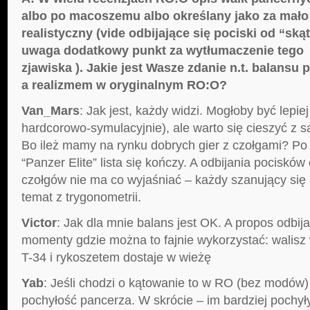
albo po macoszemu albo określany jako za mało
realistyczny (vide odbijające się pociski od “s
uwaga dodatkowy punkt za wytłumaczenie tego
zjawiska ). Jakie jest Wasze zdanie n.t. balans
a realizmem w oryginalnym RO:O?
Van_Mars
: Jak jest, każdy widzi. Mogłoby być lepiej
hardcorowo-symulacyjnie), ale warto się cieszyć z s
Bo ileż mamy na rynku dobrych gier z czołgami? Po
“Panzer Elite” lista się kończy. A odbijania pociskó
czołgów nie ma co wyjaśniać – każdy szanujący się 
temat z trygonometrii.
Victor
: Jak dla mnie balans jest OK. A propos odbij
momenty gdzie można to fajnie wykorzystać: walisz 
T-34 i rykoszetem dostaje w wieżę
Yab
: Jeśli chodzi o kątowanie to w RO (bez modów) 
pochyłość pancerza. W skrócie – im bardziej pochyły