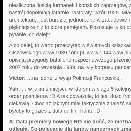
niezliczona ilością furmanek i końskich zaprzęgów, 
nastrój dopełniają latarnie pastorały, wzór 1925. M
architekturę, jest bardziej jednorodne w zabudowie 
piękniejsze niż to które pamiętam. Pozostaje tylko 
pytanie, co dalej?
A co dalej, to warto przeczytać w świetnych książka
Ciszewskiego www.1939.com.pl, www.1944.waw.pl or
opisują przygody batalionu rozpoznawczego przenie
2007 roku do września 1939, na tyły korpusu pance
Victor
: …na jednej z wysp Polinezji Francuskiej.
Yab
: … w jakimś miejscu w którym w ciągu 5 kolejn
order pośmiertny :D A tak poważnie, to jest dużo fro
ciekawią. Chociaż jakbym miał faktycznie znaleźć si
byłoby to gdzieś z dala od linii frontu :D
A: Data premiery nowego RO nie dość, że niezn
odległa. Co polecacie dla fanów pancernych z