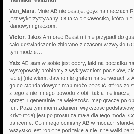
Van_Mars
: Mnie AB nie pasuje, gdyż na meczach 
jest wykorzystywany. Ot taka ciekawostka, która nie 
klanowym graczom.
Victor
: Jakoś Armored Beast mi nie przypadł do gus
całe doświadczenie zbierane z czasem w zwykłe RO 
tym modzie…
Yab
: AB sam w sobie jest dobry, fakt na początku n
występowały problemy z wykrywaniem pocisków, ale 
lepiej (nie wiem, dawno nie grałem na serwerach z A
go do standardowych map może popsuć któreś ze s
z tego a nie innego powodu zrobili tak a nie inaczej m
sprzęt. I generalnie na większości map gracze po o
fun. Poza tym moim zdaniem większość podstawow
Krivoiroga) jest po prostu za mała dla tego moda. C
pancerne. Co innego odmiany AB w modach stand-a
wszystko jest robione pod takie a nie inne walki panc