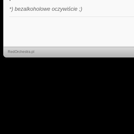
*) bezalkoholowe oczywiście ;)
RedOrchestra.pl