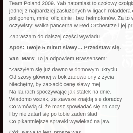
Team Poland 2009. Yab natomiast to czołowy czołgi
jednej z najbardziej zasłużonych w ligach roladdera 
poligonem, mniej oficjalnie i bez hełmofonów. Za to
oczywisty: walka pancerna w Red Orchestrze i jej pr
Zapraszam do dalszej części wywiadu.
Apos: Twoje 5 minut sławy… Przedstaw się.
Van_Mars
: To ja odpowiem Brassensem:
“Zaszyłem się już dawno w domowym ukryciu
Od szosy głównej w bok zadowolony z życia
Niechętny, by zapłacić cenę sławy mej
Na laurach spoczywając jak statek na dnie.
Wiadomo wszak, że zawsze znajdą się doradcy
Co wmówią ci, że masz spowiadać się na cacy
I by nie zatarł się po tobie żaden ślad
Co pikantniejsze sprawki wywlekać na jaw.
Cóż, sława to jest, proszę was