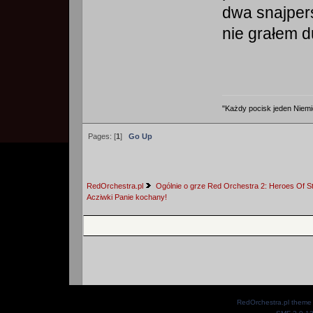
dwa snajpers
nie grałem 
"Każdy pocisk jeden Niemi
Pages: [
1
]
Go Up
RedOrchestra.pl
Ogólnie o grze Red Orchestra 2: Heroes Of St
Acziwki Panie kochany! 
RedOrchestra.pl theme