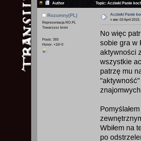
Author
Topic: Acziwki Panie koc
Acziwki Panie k
Rozumny(PL)
«
on:
03 April 2019,
Reprezentacja RO.PL
Towarzysz broni
No więc patr
Posts: 393
sobie gra w 
Honor: +10/-0
aktywności 
wszystkie ac
patrzę mu na
"aktywność" 
znajomwychh
Pomyślałem 
zewnętrznymi
Wbiłem na t
po odstrzele