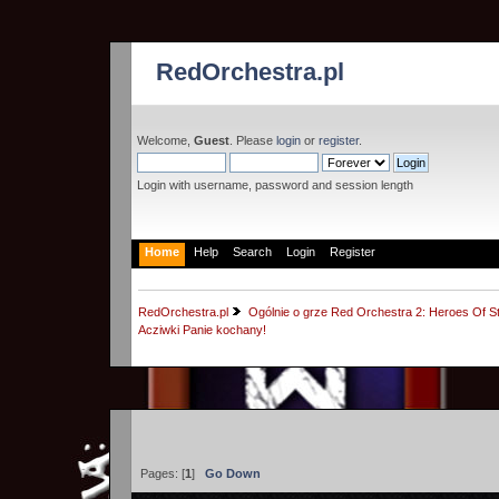
RedOrchestra.pl
Welcome,
Guest
. Please
login
or
register
.
Login with username, password and session length
Home
Help
Search
Login
Register
RedOrchestra.pl
Ogólnie o grze Red Orchestra 2: Heroes Of St
Acziwki Panie kochany! 
Pages: [
1
]
Go Down