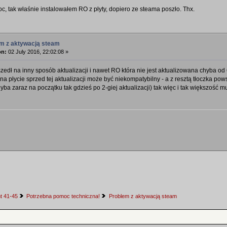
c, tak właśnie instalowałem RO z płyty, dopiero ze steama poszło. Thx.
em z aktywacją steam
on:
02 July 2016, 22:02:08 »
edł na inny sposób aktualizacji i nawet RO która nie jest aktualizowana chyba od 6 
 na płycie sprzed tej aktualizacji może być niekompatybilny - a z resztą tłoczka po
yba zaraz na początku tak gdzieś po 2-giej aktualizacji) tak więc i tak większość
t 41-45
Potrzebna pomoc techniczna!
Problem z aktywacją steam