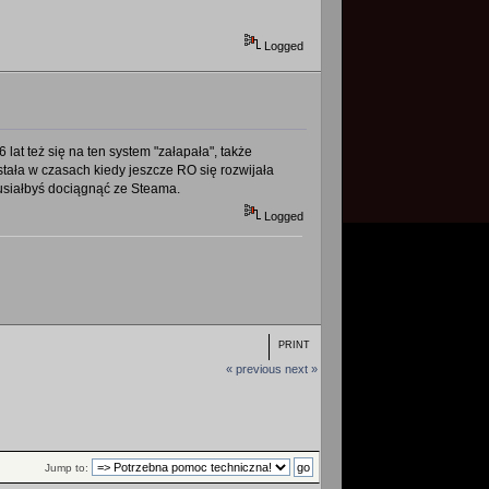
Logged
lat też się na ten system "załapała", także
wstała w czasach kiedy jeszcze RO się rozwijała
 musiałbyś dociągnąć ze Steama.
Logged
PRINT
« previous
next »
Jump to: