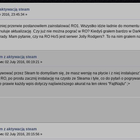
 aktywacją steam
y 2016, 23:45:34 »
etniej przerwie postanowiłem zainstalować RO1. Wszystko idzie ładnie do momentu
anuluje aktualizację. Czy już nie można pograć w RO? Kiedyś grałem bardzo w Dar
 rady. Mam pytanie, czy na RO HoS jest serwer Jolly Rodgers?. To na nim grałem 
em z aktywacją steam
on:
02 July 2016, 00:19:21 »
ywować przez Steam to domyślam się, że masz wersję na płycie i z niej instalujesz
 RO, po prostu zacznij instalację na czysto ze Steama i tyle, co do pytań o pogryw
że prawie każdy wpis dotyczy najświeższego akurat na ten okres "FajtNajtu" ;>
em z aktywacją steam
on:
02 July 2016, 20:15:56 »