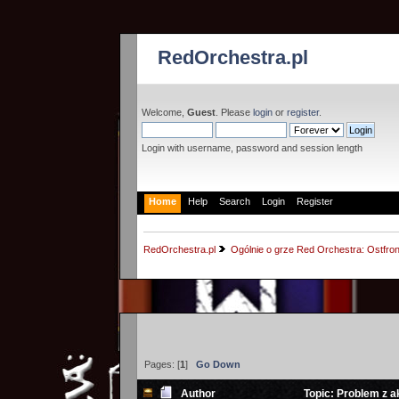
RedOrchestra.pl
Welcome,
Guest
. Please
login
or
register
.
Login with username, password and session length
Home
Help
Search
Login
Register
RedOrchestra.pl
Ogólnie o grze Red Orchestra: Ostfron
Pages: [
1
]
Go Down
Author
Topic: Problem z 