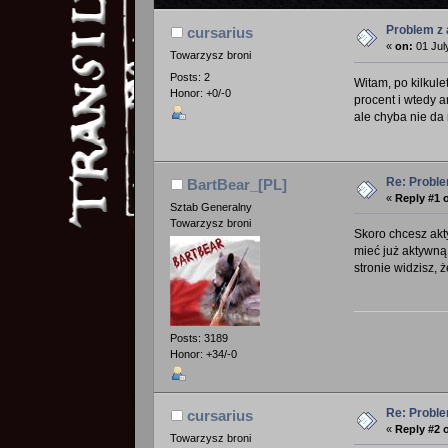
Problem z
cursarius
«
on:
01 Jul
Towarzysz broni
Posts: 2
Witam, po kilkul
Honor: +0/-0
procent i wtedy 
ale chyba nie da
Re: Probl
BartBear_[PL]
«
Reply #1 
Sztab Generalny
Towarzysz broni
Skoro chcesz akt
mieć już aktywną
stronie widzisz, 
Posts: 3189
Honor: +34/-0
Re: Probl
cursarius
«
Reply #2 
Towarzysz broni