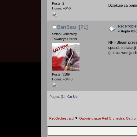
Posts: 2
Dziękuję za pomo
Honor: +0/-0
Re: Probl
BartBear_[PL]
«
Reply #3 
Sztab Generalny
Towarzysz broni
NP - Steam przesz
sposób instalacji
(polska wersja ch
Posts: 3189
Honor: +34/-0
Pages: [
1
]
Go Up
RedOrchestra.pl
Ogólnie o grze Red Orchestra: Ostfron