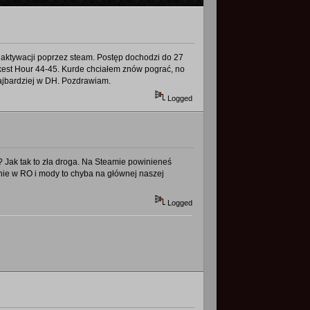
 aktywacji poprzez steam. Postęp dochodzi do 27
kest Hour 44-45. Kurde chciałem znów pograć, no
najbardziej w DH. Pozdrawiam.
Logged
? Jak tak to zła droga. Na Steamie powinieneś
anie w RO i mody to chyba na głównej naszej
Logged