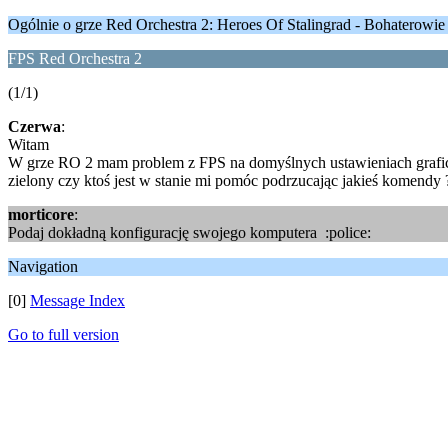
Ogólnie o grze Red Orchestra 2: Heroes Of Stalingrad - Bohaterowie
FPS Red Orchestra 2
(1/1)
Czerwa
:
Witam
W grze RO 2 mam problem z FPS na domyślnych ustawieniach graficz
zielony czy ktoś jest w stanie mi pomóc podrzucając jakieś komendy 
morticore
:
Podaj dokładną konfigurację swojego komputera :police:
Navigation
[0]
Message Index
Go to full version