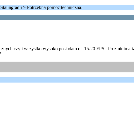
 Stalingradu > Potrzebna pomoc techniczna!
nych czyli wszystko wysoko posiadam ok 15-20 FPS . Po zminimalizow
?