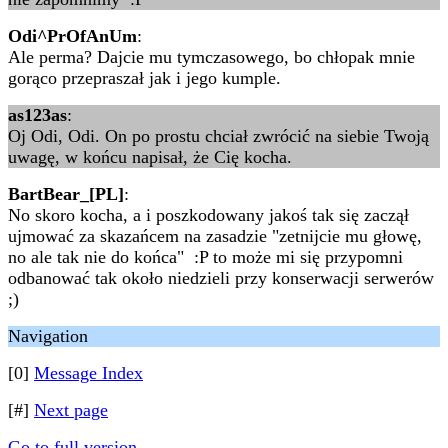
Odi^PrOfAnUm
:
Ale perma? Dajcie mu tymczasowego, bo chłopak mnie
gorąco przepraszał jak i jego kumple.
as123as
:
Oj Odi, Odi. On po prostu chciał zwrócić na siebie Twoją
uwagę, w końcu napisał, że Cię kocha.
BartBear_[PL]
:
No skoro kocha, a i poszkodowany jakoś tak się zaczął
ujmować za skazańcem na zasadzie "zetnijcie mu głowę,
no ale tak nie do końca" :P to może mi się przypomni
odbanować tak około niedzieli przy konserwacji serwerów
;)
Navigation
[0]
Message Index
[#]
Next page
Go to full version