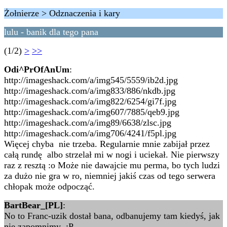
Żołnierze > Odznaczenia i kary
lulu - banik dla tego pana
(1/2)
>
>>
Odi^PrOfAnUm
:
http://imageshack.com/a/img545/5559/ib2d.jpg
http://imageshack.com/a/img833/886/nkdb.jpg
http://imageshack.com/a/img822/6254/gi7f.jpg
http://imageshack.com/a/img607/7885/qeb9.jpg
http://imageshack.com/a/img89/6638/zlsc.jpg
http://imageshack.com/a/img706/4241/f5pl.jpg
Więcej chyba nie trzeba. Regularnie mnie zabijał przez
całą rundę albo strzelał mi w nogi i uciekał. Nie pierwszy
raz z resztą :o Może nie dawajcie mu perma, bo tych ludzi
za dużo nie gra w ro, niemniej jakiś czas od tego serwera
chłopak może odpocząć.
BartBear_[PL]
:
No to Franc-uzik dostał bana, odbanujemy tam kiedyś, jak
nie zapomnimy :P