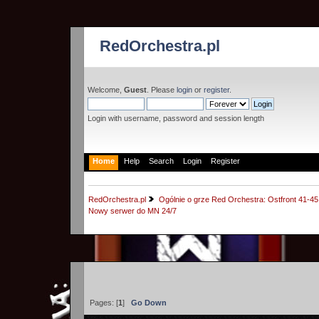
RedOrchestra.pl
Welcome,
Guest
. Please
login
or
register
.
Login with username, password and session length
Home
Help
Search
Login
Register
RedOrchestra.pl
Ogólnie o grze Red Orchestra: Ostfront 41-45
Nowy serwer do MN 24/7
Pages: [
1
]
Go Down