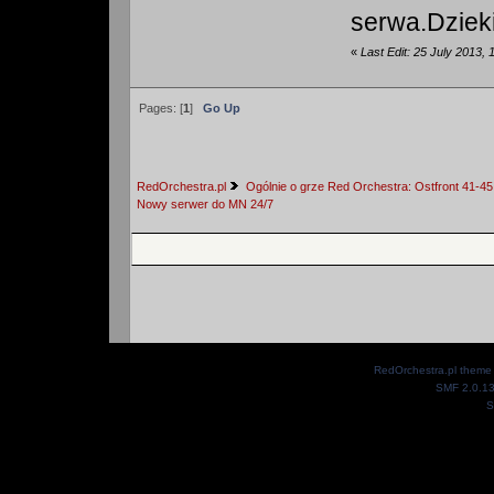
serwa.Dzieki
«
Last Edit: 25 July 2013,
Pages: [
1
]
Go Up
RedOrchestra.pl
Ogólnie o grze Red Orchestra: Ostfront 41-45
Nowy serwer do MN 24/7
RedOrchestra.pl theme
SMF 2.0.1
S