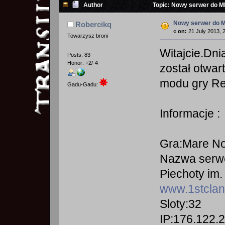
Author
Topic: Nowy serwer do M
Nowy serwer do M
Robercikq
«
on:
21 July 2013, 
Towarzysz broni
Witajcie.Dni
Posts: 83
Honor: +2/-4
został otwar
modu gry Red
Gadu-Gadu:
Informacje :
Gra:Mare N
Nazwa serwe
Piechoty im.
www.1stclan
Sloty:32
IP:176.122.