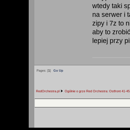
wtedy taki s
na serwer i 
zipy i 7z to
aby to zrobi
lepiej przy 
Pages: [
1
]
Go Up
RedOrchestra.pl
Ogólnie o grze Red Orchestra: Ostfront 41-45