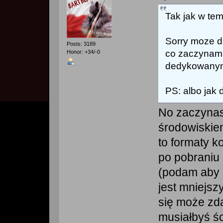
Tak jak w te
Sorry moze dl
Posts: 3189
co zaczynam
Honor: +34/-0
dedykowanym.
PS: albo jak d
No zaczynas
środowiskie
to formaty ko
po pobraniu
(podam aby u
jest mniejszy
się może zda
musiałbyś śc