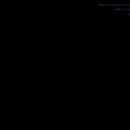
RedOrchestra.pl theme
SMF 2.0.1
S