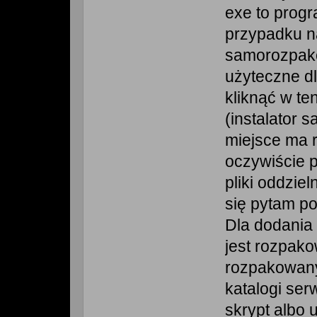
exe to prog
przypadku n
samorozpako
użyteczne dl
kliknąć w te
(instalator s
miejsce ma 
oczywiście p
pliki oddziel
się pytam p
Dla dodania
jest rozpako
rozpakowan
katalogi se
skrypt albo