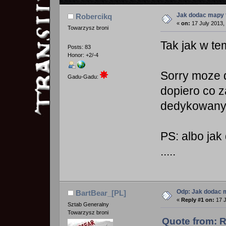
Jak dodac mapy t
Robercikq
«
on:
17 July 2013,
Towarzysz broni
Tak jak w t
Posts: 83
Honor: +2/-4
Sorry moze dl
Gadu-Gadu:
dopiero co 
dedykowanym
PS: albo jak
.....
Odp: Jak dodac m
BartBear_[PL]
«
Reply #1 on:
17 J
Sztab Generalny
Towarzysz broni
Quote from: R