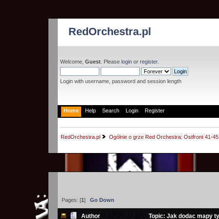
RedOrchestra.pl
Welcome,
Guest
. Please
login
or
register
.
Login with username, password and session length
Home
Help
Search
Login
Register
RedOrchestra.pl
Ogólnie o grze Red Orchestra: Ostfront 41-45
Pages: [
1
]
Go Down
Author
Topic: Jak dodac mapy ty