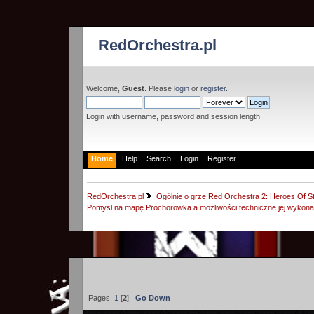
RedOrchestra.pl
Welcome,
Guest
. Please
login
or
register
.
Login with username, password and session length
Home
Help
Search
Login
Register
RedOrchestra.pl
Ogólnie o grze Red Orchestra 2: Heroes Of St
Pomysł na mapę Prochorowka a mozliwości techniczne jej wykona
Pages:
1
[
2
]
Go Down