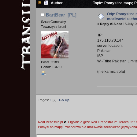
Author
Topic: Pomysł na mapę P
times)
Odp: Pomysł na 
BartBear_[PL]
mozliwości techn
Sztab Generalny
«
Reply #15 on:
15 July 2
Towarzysz broni
IP:
175.110.70.147
server location:
Pakistan
ISP:
Wi-Tribe Pakistan Limit
Posts: 3189
Honor: +34/-0
(nie karmić trola)
Pages:
1
[
2
]
Go Up
RedOrchestra.pl
Ogólnie o grze Red Orchestra 2: Heroes Of St
Pomysł na mapę Prochorowka a mozliwości techniczne jej wykona