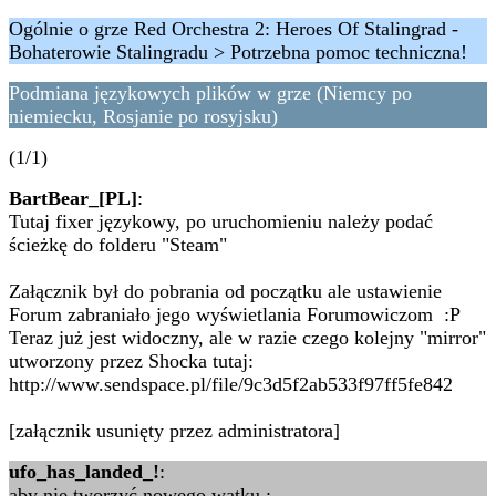
Ogólnie o grze Red Orchestra 2: Heroes Of Stalingrad -
Bohaterowie Stalingradu > Potrzebna pomoc techniczna!
Podmiana językowych plików w grze (Niemcy po
niemiecku, Rosjanie po rosyjsku)
(1/1)
BartBear_[PL]
:
Tutaj fixer językowy, po uruchomieniu należy podać
ścieżkę do folderu "Steam"
Załącznik był do pobrania od początku ale ustawienie
Forum zabraniało jego wyświetlania Forumowiczom :P
Teraz już jest widoczny, ale w razie czego kolejny "mirror"
utworzony przez Shocka tutaj:
http://www.sendspace.pl/file/9c3d5f2ab533f97ff5fe842
[załącznik usunięty przez administratora]
ufo_has_landed_!
:
aby nie tworzyć nowego wątku :