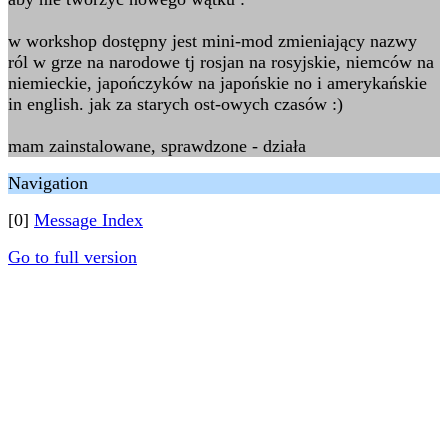
w workshop dostępny jest mini-mod zmieniający nazwy
ról w grze na narodowe tj rosjan na rosyjskie, niemców na
niemieckie, japończyków na japońskie no i amerykańskie
in english. jak za starych ost-owych czasów :)
mam zainstalowane, sprawdzone - działa
Navigation
[0]
Message Index
Go to full version