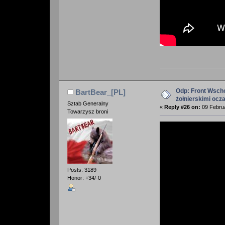
Odp: Front Wscho
BartBear_[PL]
żołnierskimi ocz
Sztab Generalny
«
Reply #26 on:
09 Februa
Towarzysz broni
Posts: 3189
Honor: +34/-0