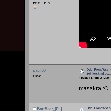
Honor: +34/-0
Odp: Front Wscho
pauli00
żołnierskimi ocz
Guest
«
Reply #17 on:
05 March 
masakra :O
Odp: Front Wscho
BartBear_[PL]