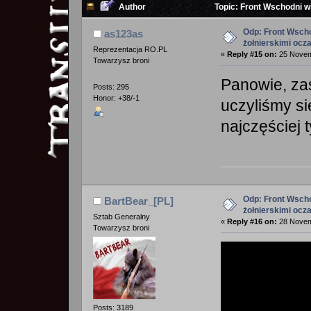
Author
Topic: Front Wschodni w
Odp: Front Wscho
as123as
żołnierskimi ocz
Reprezentacja RO.PL
«
Reply #15 on:
25 Novemb
Towarzysz broni
Panowie, zas
Posts: 295
Honor: +38/-1
uczyliśmy s
najczęściej ty
Odp: Front Wscho
BartBear_[PL]
żołnierskimi ocz
Sztab Generalny
«
Reply #16 on:
28 Novemb
Towarzysz broni
Posts: 3189