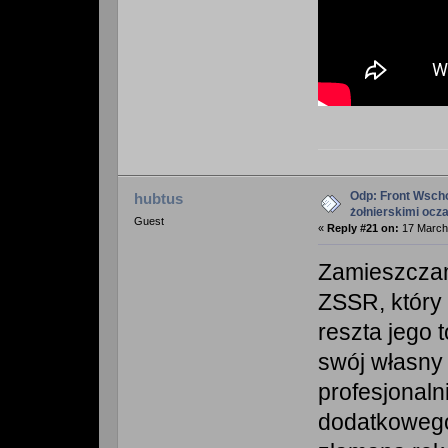
Odp: Front Wscho
hubtus
żołnierskimi ocz
Guest
«
Reply #21 on:
17 March 
Zamieszczam
ZSSR, który
reszta jego 
swój własny 
profesjonaln
dodatkowego