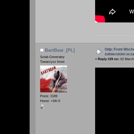
Odp: Front Wscho
BartBear_[PL]
żołnierskimi ocz
Sztab Generalny
«
Reply #29 on:
02 March 
Towarzysz broni
Posts: 3189
Honor: +34/-0