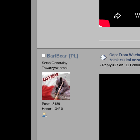
Odp: Front Wscho
BartBear_[PL]
żołnierskimi ocz
Sztab Generalny
«
Reply #27 on:
11 Februa
Towarzysz broni
Posts: 3189
Honor: +34/-0