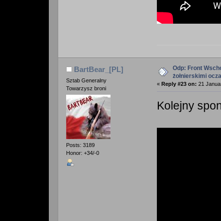
Odp: Front Wscho
BartBear_[PL]
żołnierskimi ocz
Sztab Generalny
«
Reply #23 on:
21 Januar
Towarzysz broni
Kolejny spo
Posts: 3189
Honor: +34/-0