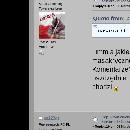
żołnierskimi ocz
Sztab Generalny
«
Reply #18 on:
05 March 
Towarzysz broni
Quote from: p
masakra :O
Posts: 3189
Honor: +34/-0
Hmm a jakieś
masakryczn
Komentarze?
oszczędnie i
chodzi
Odp: Front Wscho
as123as
żołnierskimi ocz
Reprezentacja RO.PL
«
Reply #19 on:
05 March 
Towarzysz broni