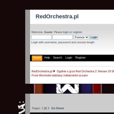
RedOrchestra.pl
Welcome,
Guest
. Please
login
or
register
.
Login with username, password and session length
Home
Help
Search
Login
Register
RedOrchestra.pl
Ogólnie o grze Red Orchestra 2: Heroes Of St
Front Wschodni widziany żołnierskimi oczami
Pages:
1
[
2
]
3
Go Down