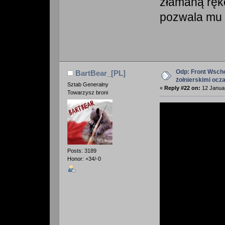
złamaną ręk
pozwala mu o
Odp: Front Wscho
BartBear_[PL]
żołnierskimi ocz
Sztab Generalny
«
Reply #22 on:
12 Januar
Towarzysz broni
Posts: 3189
Honor: +34/-0