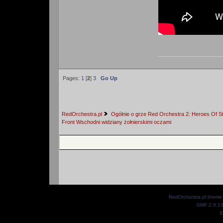
Pages:
1
[
2
]
3
Go Up
RedOrchestra.pl
Ogólnie o grze Red Orchestra 2: Heroes Of St
Front Wschodni widziany żołnierskimi oczami
RedOrchestra.pl theme
SMF 2.0.1
S