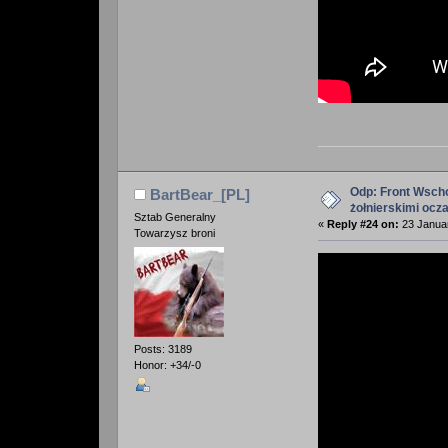
Odp: Front Wscho
BartBear_[PL]
żołnierskimi ocz
Sztab Generalny
«
Reply #24 on:
23 Januar
Towarzysz broni
Posts: 3189
Honor: +34/-0