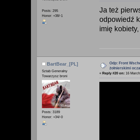
Ja też pierw
Posts: 295
Honor: +38/-1
odpowiedź ko
imię kobiety,
Odp: Front Wscho
BartBear_[PL]
żołnierskimi ocz
Sztab Generalny
«
Reply #20 on:
16 March 
Towarzysz broni
Posts: 3189
Honor: +34/-0