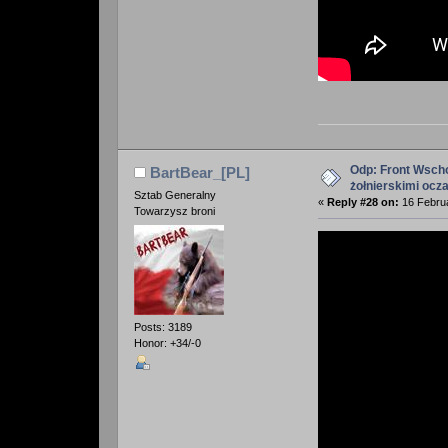
Odp: Front Wscho
BartBear_[PL]
żołnierskimi ocz
Sztab Generalny
«
Reply #28 on:
16 Februa
Towarzysz broni
Posts: 3189
Honor: +34/-0