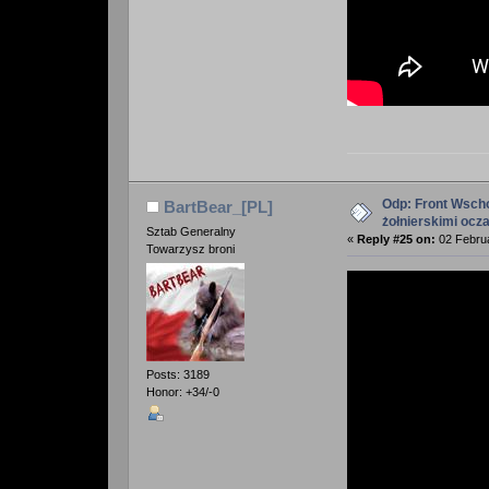
Odp: Front Wscho
BartBear_[PL]
żołnierskimi ocz
Sztab Generalny
«
Reply #25 on:
02 Februa
Towarzysz broni
Posts: 3189
Honor: +34/-0