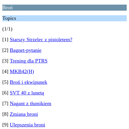
Broń
Topics
(1/1)
[1]
Starszy Strzelec z pistoletem?
[2]
Bagnet-pytanie
[3]
Trening dla PTRS
[4]
MKB42(H)
[5]
Broń i ekwipunek
[6]
SVT 40 z lunetą
[7]
Nagant z tłumikiem
[8]
Zmiana broni
[9]
Ulepszenia broni