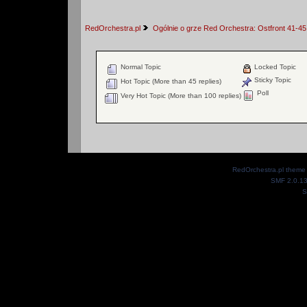
RedOrchestra.pl
Ogólnie o grze Red Orchestra: Ostfront 41-45
Normal Topic
Locked Topic
Sticky Topic
Hot Topic (More than 45 replies)
Poll
Very Hot Topic (More than 100 replies)
RedOrchestra.pl theme
SMF 2.0.1
S