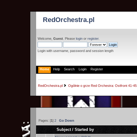
RedOrchestra.pl
Welcome,
Guest
. Please
login
or
register
.
Login with username, password and session length
Home
Help
Search
Login
Register
RedOrchestra.pl
Ogólnie o grze Red Orchestra: Ostfront 41-45
Pages: [
1
]
2
Go Down
Subject
/
Started by