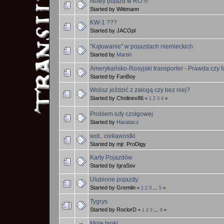
Nowy pojazd w RO !!!
Started by Wittmann
KW-1 ???
Started by JACOpl
"Kątowanie" w pojazdach niemieckich
Started by
Martin
Amerykańsko-Rosyjski transporter - Prawda czy f
Started by FanBoy
Wolisz jeździć z załogą czy bez niej?
Started by Cholinex86
«
1
2
3
4
»
Problem lufy czołgowej
Started by
Haratacz
wot.. ciekawostki
Started by mjr. ProDigy
Karty Pojazdów
Started by IgraSov
Ulubione pojazdy.
Started by Gremlin
«
1
2
3
...
5
»
Tygrys
Started by RoclorD
«
1
2
3
...
9
»
Moje tanki