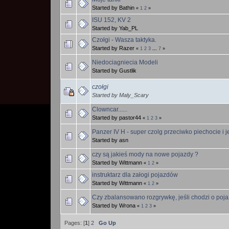
Started by Bathin
«
1
2
»
ISU 152, KV 2
Started by Yab_PL
Czołgi - Wasza taktyka.
Started by Razer
«
1
2
3
...
7
»
Niedociagniecia Modeli
Started by Gustlik
czołgi
Started by Maly_Scary
Clowncar......
Started by pastor44
«
1
2
3
»
Panzer IV H - super czolg przeciwko piechocie i 
Started by asn
czy są jakieś mody na nowe pojazdy ?
Started by Wittmann
«
1
2
»
instruktarz dla załogi pojazdów
Started by Wittmann
«
1
2
»
Czy zbalansowano rozgrywkę, jeśli chodzi o poj
Started by Wrona
«
1
2
3
»
Pages: [
1
]
2
Go Up