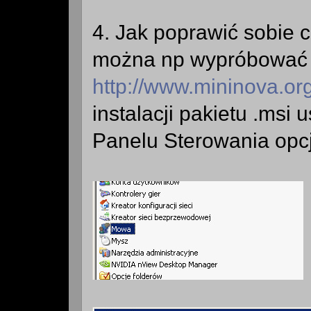
4. Jak poprawić sobie c
można np wypróbować g
http://www.mininova.or
instalacji pakietu .ms
Panelu Sterowania opcj