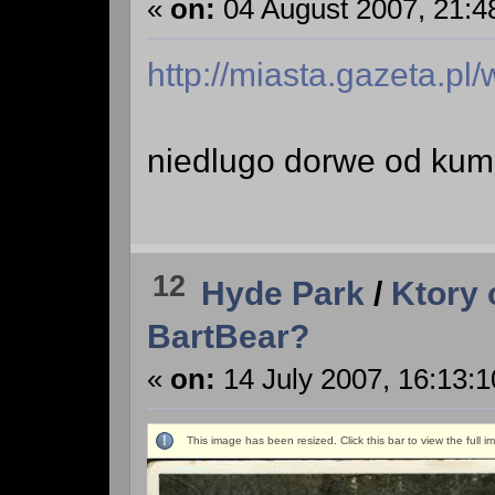
«
on:
04 August 2007, 21:4
http://miasta.gazeta.p
niedlugo dorwe od kumpl
12
Hyde Park
/
Ktory 
BartBear?
«
on:
14 July 2007, 16:13:1
This image has been resized. Click this bar to view the full 