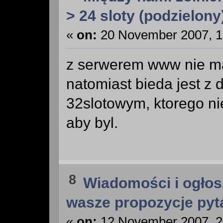
> 24 sloty (podzielony
«
on:
20 November 2007, 1
z serwerem www nie ma
natomiast bieda jest z
32slotowym, ktorego nie
aby byl.
8
Wiadomości i ogłos
wasze propozycje pyt
«
on:
12 November 2007, 2