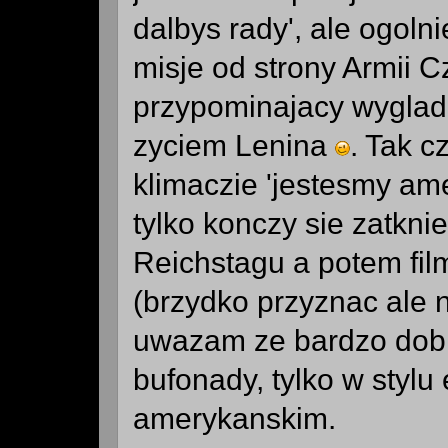
dalbys rady', ale ogoln
misje od strony Armii 
przypominajacy wygla
zyciem Lenina
. Tak c
klimaczie 'jestesmy ame
tylko konczy sie zatkni
Reichstagu a potem fil
(brzydko przyznac ale 
uwazam ze bardzo dobrz
bufonady, tylko w stylu
amerykanskim.