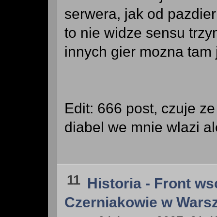
serwera, jak od pazdie
to nie widze sensu trzy
innych gier mozna tam 
Edit: 666 post, czuje ze
diabel we mnie wlazi al
11
Historia - Front w
Czerniakowie w Wars