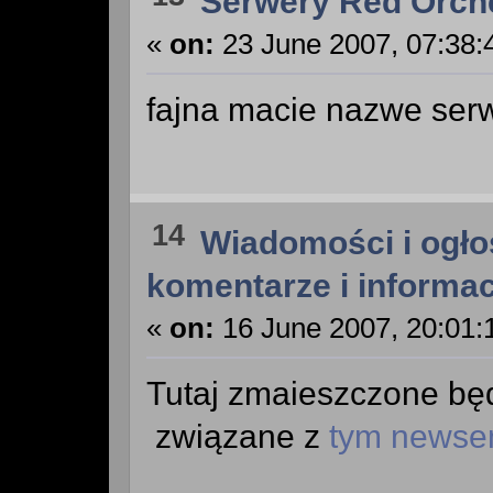
Serwery Red Orch
«
on:
23 June 2007, 07:38:
fajna macie nazwe ser
14
Wiadomości i ogło
komentarze i informac
«
on:
16 June 2007, 20:01:
Tutaj zmaieszczone bę
związane z
tym news