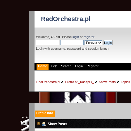
RedOrchestra.pl
Welcome,
Guest
. Please
login
or
register
.
Login with username, password and session length
Home
Help
Search
Login
Register
RedOrchestra.pl
Profile of _KaszpiR_
Show Posts
Topics
Profile Info
Show Posts