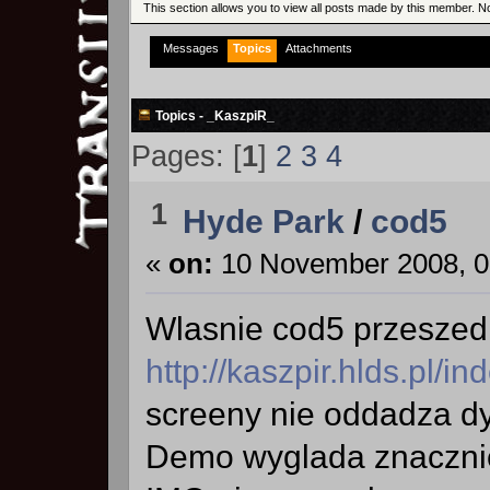
This section allows you to view all posts made by this member. N
Messages
Topics
Attachments
Topics - _KaszpiR_
Pages: [
1
]
2
3
4
1
Hyde Park
/
cod5
«
on:
10 November 2008, 0
Wlasnie cod5 przeszedl
http://kaszpir.hlds.pl/
screeny nie oddadza dy
Demo wyglada znacznie 