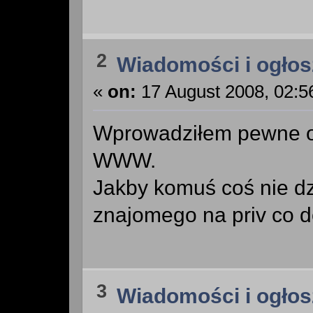
2
Wiadomości i ogłos
«
on:
17 August 2008, 02:5
Wprowadziłem pewne o
WWW.
Jakby komuś coś nie dz
znajomego na priv co d
3
Wiadomości i ogłos