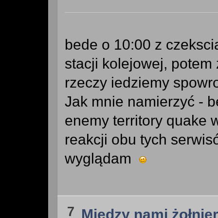
bede o 10:00 z czekscia
stacji kolejowej, potem
rzeczy iedziemy spowr
Jak mnie namierzyć - bę
enemy territory quake 
reakcji obu tych serwis
wyglądam
7
Między nami żołnie