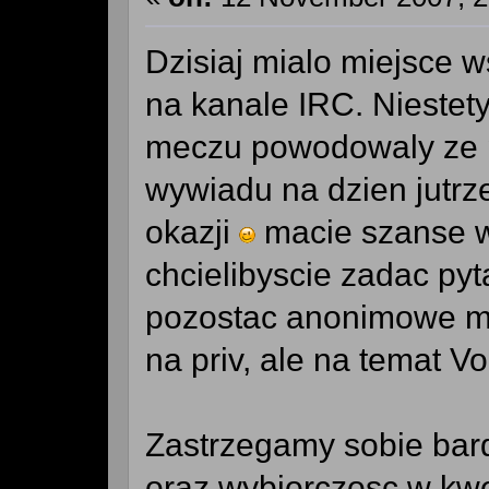
Dzisiaj mialo miejsce 
na kanale IRC. Niestet
meczu powodowaly ze p
wywiadu na dzien jutrze
okazji
macie szanse w
chcielibyscie zadac py
pozostac anonimowe mo
na priv, ale na temat V
Zastrzegamy sobie bard
oraz wybiorczosc w kwe