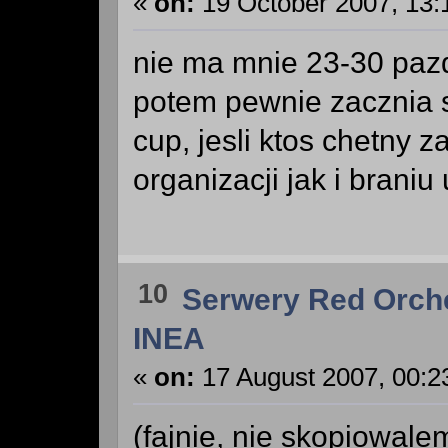
«
on:
19 October 2007, 13:
nie ma mnie 23-30 paz
potem pewnie zacznia s
cup, jesli ktos chetny
organizacji jak i braniu
10
Serwery Red Orch
INEA
«
on:
17 August 2007, 00:2
(fajnie, nie skopiowale