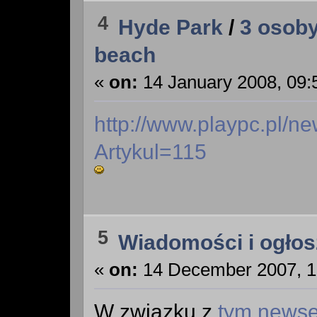
4
Hyde Park
/
3 osoby
beach
«
on:
14 January 2008, 09:
http://www.playpc.pl/n
Artykul=115
5
Wiadomości i ogłos
«
on:
14 December 2007, 1
W związku z
tym news