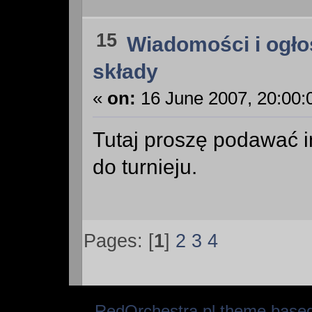
15
Wiadomości i ogło
składy
«
on:
16 June 2007, 20:00:
Tutaj proszę podawać i
do turnieju.
Pages: [
1
]
2
3
4
RedOrchestra.pl theme base