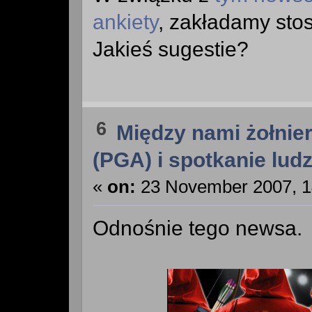
ankiety
, zakładamy sto
Jakieś sugestie?
6
Między nami żołnie
(PGA) i spotkanie ludz
«
on:
23 November 2007, 1
Odnośnie tego newsa.