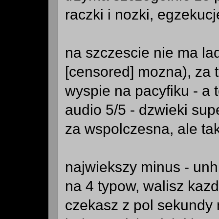
raczki i nozki, egzekucj
na szczescie nie ma la
[censored] mozna), za t
wyspie na pacyfiku - a 
audio 5/5 - dzwieki su
za wspolczesna, ale tak
najwiekszy minus - unhi
na 4 typow, walisz ka
czekasz z pol sekundy n