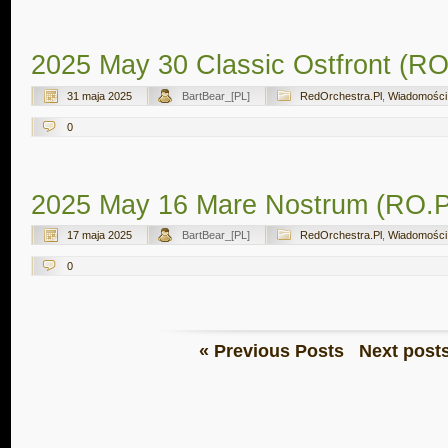
2025 May 30 Classic Ostfront (R
31 maja 2025
BartBear_[PL]
RedOrchestra.Pl
,
Wiadomości
0
2025 May 16 Mare Nostrum (RO.
17 maja 2025
BartBear_[PL]
RedOrchestra.Pl
,
Wiadomości
0
« Previous Posts
Next post