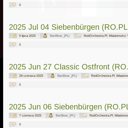
0
2025 Jul 04 Siebenbürgen (RO.PL
5 lipca 2025
BartBear_[PL]
RedOrchestra.Pl
,
Wiadomości
,
0
2025 Jun 27 Classic Ostfront (RO
28 czerwca 2025
BartBear_[PL]
RedOrchestra.Pl
,
Wiadom
0
2025 Jun 06 Siebenbürgen (RO.P
7 czerwca 2025
BartBear_[PL]
RedOrchestra.Pl
,
Wiadomo
0