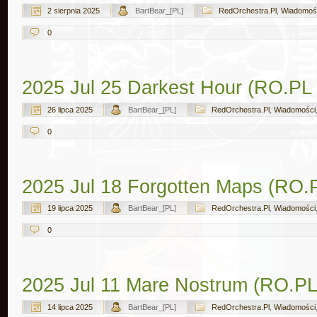
2 sierpnia 2025
BartBear_[PL]
RedOrchestra.Pl
,
Wiadomoś
0
2025 Jul 25 Darkest Hour (RO.PL
26 lipca 2025
BartBear_[PL]
RedOrchestra.Pl
,
Wiadomości
0
2025 Jul 18 Forgotten Maps (RO.
19 lipca 2025
BartBear_[PL]
RedOrchestra.Pl
,
Wiadomości
0
2025 Jul 11 Mare Nostrum (RO.P
14 lipca 2025
BartBear_[PL]
RedOrchestra.Pl
,
Wiadomości