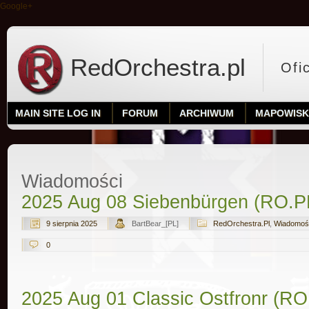
Google+
RedOrchestra.pl
Ofi
MAIN SITE LOG IN
FORUM
ARCHIWUM
MAPOWIS
Wiadomości
2025 Aug 08 Siebenbürgen (RO.P
9 sierpnia 2025
BartBear_[PL]
RedOrchestra.Pl
,
Wiadomoś
0
2025 Aug 01 Classic Ostfronr (R